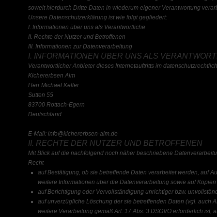
soweit hierdurch Dritte Daten in wiederum eigener Verantwortung verar
Unsere Datenschutzerklärung ist wie folgt gegliedert:
I. Informationen über uns als Verantwortliche
II. Rechte der Nutzer und Betroffenen
III. Informationen zur Datenverarbeitung
I. INFORMATIONEN ÜBER UNS ALS VERANTWORT
Verantwortlicher Anbieter dieses Internetauftritts im datenschutzrechtlich
Kichererbsen Alm
Herr Michael Keller
Sutten 55
83700 Rottach-Egern
Deutschland
E-Mail: info@kichererbsen-alm.de
II. RECHTE DER NUTZER UND BETROFFENEN
Mit Blick auf die nachfolgend noch näher beschriebene Datenverarbeit
Recht
auf Bestätigung, ob sie betreffende Daten verarbeitet werden, auf Au
weitere Informationen über die Datenverarbeitung sowie auf Kopien
auf Berichtigung oder Vervollständigung unrichtiger bzw. unvollstän
auf unverzügliche Löschung der sie betreffenden Daten (vgl. auch Ar
weitere Verarbeitung gemäß Art. 17 Abs. 3 DSGVO erforderlich ist,