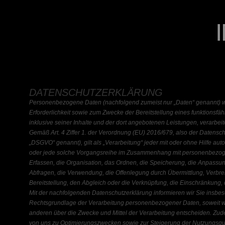
DATENSCHUTZERKLÄRUNG
Personenbezogene Daten (nachfolgend zumeist nur „Daten“ genannt) 
Erforderlichkeit sowie zum Zwecke der Bereitstellung eines funktionsfähi
inklusive seiner Inhalte und der dort angebotenen Leistungen, verarbeit
Gemäß Art. 4 Ziffer 1. der Verordnung (EU) 2016/679, also der Datens
„DSGVO“ genannt), gilt als „Verarbeitung“ jeder mit oder ohne Hilfe aut
oder jede solche Vorgangsreihe im Zusammenhang mit personenbezog
Erfassen, die Organisation, das Ordnen, die Speicherung, die Anpassu
Abfragen, die Verwendung, die Offenlegung durch Übermittlung, Verbre
Bereitstellung, den Abgleich oder die Verknüpfung, die Einschränkung,
Mit der nachfolgenden Datenschutzerklärung informieren wir Sie insbe
Rechtsgrundlage der Verarbeitung personenbezogener Daten, soweit w
anderen über die Zwecke und Mittel der Verarbeitung entscheiden. Zud
von uns zu Optimierungszwecken sowie zur Steigerung der Nutzungsqu