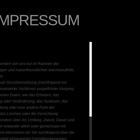
IMPRESSUM
werden von uns nur im Rahmen der
gen und nutzerfreundlichen Internetauftritts,
et.
chutz-Grundverordnung (nachfolgend nur
omatisierter Verfahren ausgeführter Vorgang
enen Daten, wie das Erheben, das
ng oder Veränderung, das Auslesen, das
itung oder eine andere Form der
 das Löschen oder die Vernichtung.
sondere über Art, Umfang, Zweck, Dauer und
ir entweder allein oder gemeinsam mit
em informieren wir Sie nachfolgend über die
alität eingesetzten Fremdkomponenten,